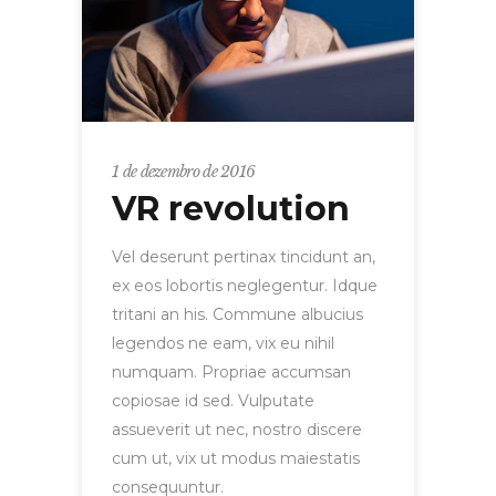
1 de dezembro de 2016
VR revolution
Vel deserunt pertinax tincidunt an,
ex eos lobortis neglegentur. Idque
tritani an his. Commune albucius
legendos ne eam, vix eu nihil
numquam. Propriae accumsan
copiosae id sed. Vulputate
assueverit ut nec, nostro discere
cum ut, vix ut modus maiestatis
consequuntur.