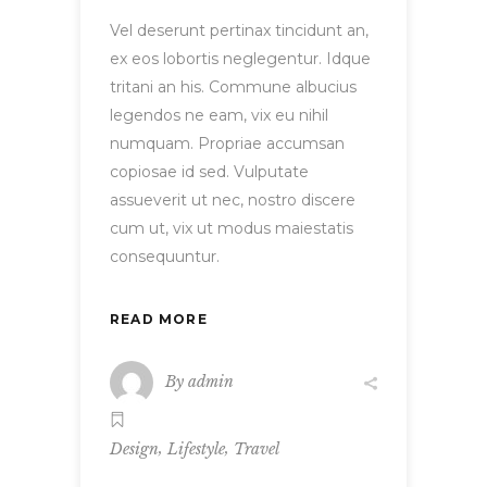
Vel deserunt pertinax tincidunt an,
ex eos lobortis neglegentur. Idque
tritani an his. Commune albucius
legendos ne eam, vix eu nihil
numquam. Propriae accumsan
copiosae id sed. Vulputate
assueverit ut nec, nostro discere
cum ut, vix ut modus maiestatis
consequuntur.
READ MORE
By
admin
,
,
Design
Lifestyle
Travel