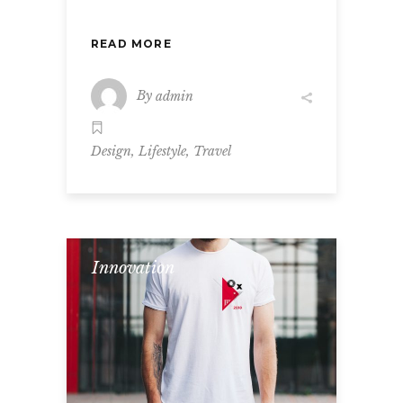
READ MORE
By
admin
,
,
Design
Lifestyle
Travel
Innovation