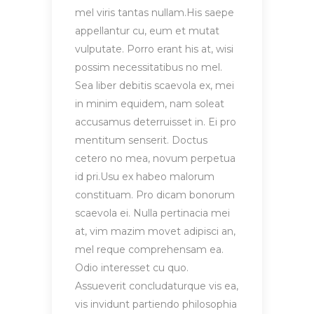
mel viris tantas nullam.His saepe
appellantur cu, eum et mutat
vulputate. Porro erant his at, wisi
possim necessitatibus no mel.
Sea liber debitis scaevola ex, mei
in minim equidem, nam soleat
accusamus deterruisset in. Ei pro
mentitum senserit. Doctus
cetero no mea, novum perpetua
id pri.Usu ex habeo malorum
constituam. Pro dicam bonorum
scaevola ei. Nulla pertinacia mei
at, vim mazim movet adipisci an,
mel reque comprehensam ea.
Odio interesset cu quo.
Assueverit concludaturque vis ea,
vis invidunt partiendo philosophia