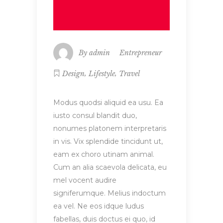
By
admin
Entrepreneur
,
,
Design
Lifestyle
Travel
Modus quodsi aliquid ea usu. Ea
iusto consul blandit duo,
nonumes platonem interpretaris
in vis. Vix splendide tincidunt ut,
eam ex choro utinam animal.
Cum an alia scaevola delicata, eu
mel vocent audire
signiferumque. Melius indoctum
ea vel. Ne eos idque ludus
fabellas, duis doctus ei quo, id