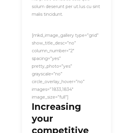
solum deserunt per ut.Ius cu sint
malis tincidunt.
[mkd_image_gallery type=”grid”
show_title_desc=”no”
column_number=”2″
spacing=”yes”
pretty_photo=”yes”
grayscale=”no”
circle_overlay_hover=”no”
images=”1833,1834″
image_size=”full”]
Increasing
your
competitive