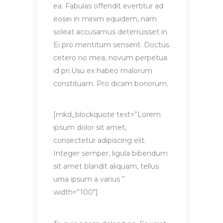
ea. Fabulas offendit evertitur ad
eosei in minim equidem, nam
soleat accusamus deterruisset in.
Ei pro mentitum senserit. Doctus
cetero no mea, novum perpetua
id pri.Usu ex habeo malorum
constituam. Pro dicam bonorum.
[mkd_blockquote text=”Lorem
ipsum dolor sit amet,
consectetur adipiscing elit.
Integer semper, ligula bibendum
sit amet blandit aliquam, tellus
urna ipsum a varius ”
width=”100″]