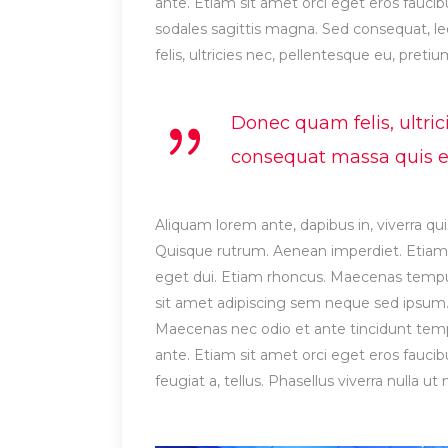
ante. Etiam sit amet orci eget eros faucibu
sodales sagittis magna. Sed consequat, 
felis, ultricies nec, pellentesque eu, preti
Donec quam felis, ultric
consequat massa quis eni
Aliquam lorem ante, dapibus in, viverra quis
Quisque rutrum. Aenean imperdiet. Etiam ul
eget dui. Etiam rhoncus. Maecenas temp
sit amet adipiscing sem neque sed ipsum. 
Maecenas nec odio et ante tincidunt tempu
ante. Etiam sit amet orci eget eros faucibu
feugiat a, tellus. Phasellus viverra nulla 