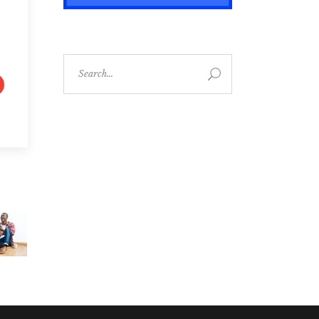
Search
for: