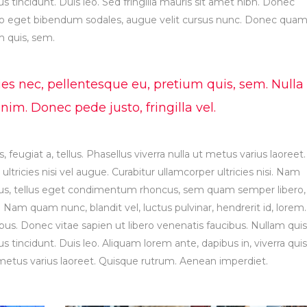
s tincidunt. Duis leo. Sed fringilla mauris sit amet nibh. Donec
leo eget bibendum sodales, augue velit cursus nunc. Donec qua
um quis, sem.
ies nec, pellentesque eu, pretium quis, sem. Nulla
m. Donec pede justo, fringilla vel.
, feugiat a, tellus. Phasellus viverra nulla ut metus varius laoreet.
tricies nisi vel augue. Curabitur ullamcorper ultricies nisi. Nam
us, tellus eget condimentum rhoncus, sem quam semper libero,
Nam quam nunc, blandit vel, luctus pulvinar, hendrerit id, lorem.
s. Donec vitae sapien ut libero venenatis faucibus. Nullam quis
s tincidunt. Duis leo. Aliquam lorem ante, dapibus in, viverra quis
ut metus varius laoreet. Quisque rutrum. Aenean imperdiet.