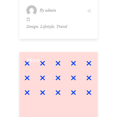
By
admin
,
,
Design
Lifestyle
Travel
Metro