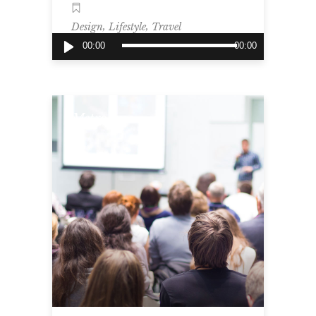
,
,
Design
Lifestyle
Travel
Tocador
00:00
00:00
de
áudio
Metro