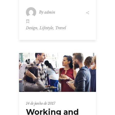
By
admin
,
,
Design
Lifestyle
Travel
Metro
14 de junho de 2017
Working and