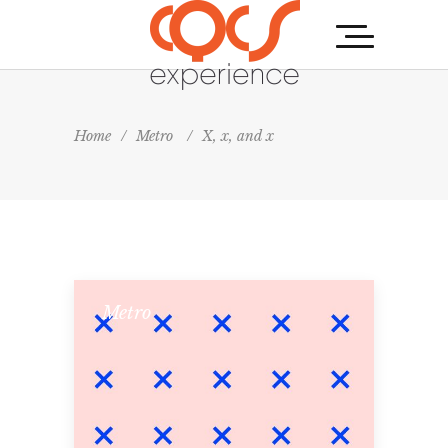
Home
/
Metro
/
X, x, and x
Metro