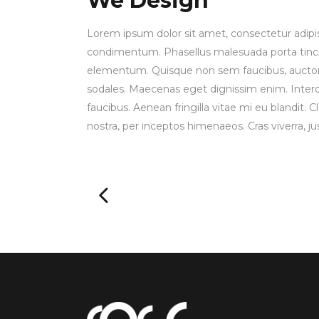
We Design
Lorem ipsum dolor sit amet, consectetur adipisci
condimentum. Phasellus malesuada porta tinc
elementum. Quisque non sem faucibus, auctor l
sodales. Maecenas eget dignissim enim. Inter
faucibus. Aenean fringilla vitae mi eu blandit. C
nostra, per inceptos himenaeos. Cras viverra, jus