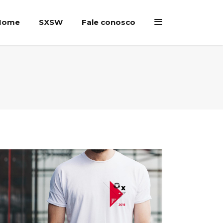
Home
SXSW
Fale conosco