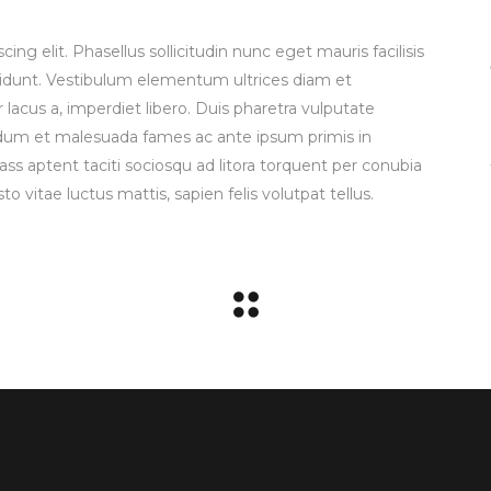
ng elit. Phasellus sollicitudin nunc eget mauris facilisis
idunt. Vestibulum elementum ultrices diam et
acus a, imperdiet libero. Duis pharetra vulputate
dum et malesuada fames ac ante ipsum primis in
lass aptent taciti sociosqu ad litora torquent per conubia
to vitae luctus mattis, sapien felis volutpat tellus.