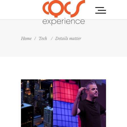
Home
/
Tech
/
Details matter